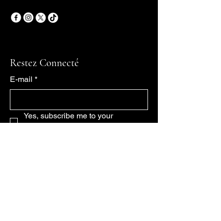
Restez Connecté
E-mail
*
Yes, subscribe me to your 
newsletter.
*
Abonnement
Politique de confidentialité
Déclaration d'accessibilité
Conditions générales
Politique de remboursement