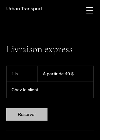
Urban Transport
Livraison express
À
partir
1 h
1
À partir de 40 $
de
40 dollars
canadiens
Chez le client
Réserver